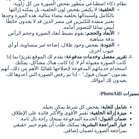
نظام ذكاء اصطناعي متطور بفحص الصورة من كل زاوية:
الخلفية:
لا يكتفي بفحص لون الخلفية، بل يمكنه إزالتها
بالكامل واستبدالها بخلفية بيضاء مثالية. هذه الميزة وحدها
تعتبر منقذة للكثيرين في مصر الذين قد لا يجدون حائطًا
أبيض تمامًا للتصوير أمامه.
الأبعاد والحجم:
يقوم بضبط أبعاد الصورة وحجم الرأس
بدقة متناهية.
الجودة:
يفحص وجود ظلال، إضاءة غير متساوية، أو أي
عيوب أخرى.
تقرير مفصل وخدمات مدفوعة:
يقدم لك الموقع تقريرًا بما إذا
كانت الصورة مقبولة أم لا. إذا كانت هناك مشاكل، يمكنك
استخدام خدماتهم المدفوعة لإصلاحها تلقائيًا. الأهم من ذلك، أنهم
يقدمون “ضمان قبول” – إذا تم رفض الصورة التي أعدوها لك،
يعيدون لك أموالك.
مميزات PhotoAiD:
شامل للغاية:
يفحص كل شرط يمكن تخيله.
ميزة إزالة الخلفية:
تعتبر الأقوى والأكثر فائدة على الإطلاق.
ضمان القبول:
الخدمة المدفوعة تمنحك راحة بال تامة.
خيار المراجعة البشرية:
يمكنك طلب أن يقوم خبير حقيقي
بمراجعة الصورة لضمان إضافي.