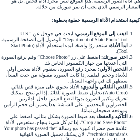
هي أداة الصور الرسمية. هذا الموقع ليس مجرد أداة فحص، بل هو
المعيار الرسمي الذي يجب أن تمر صورتك من خلاله.
كيفية استخدام الأداة الرسمية خطوة بخطوة:
اذهب إلى الموقع الرسمي:
ابحث في جوجل عن “U.S.
Department of State Photo Tool” للوصول إلى الصفحة الرسمية.
ابدأ الأداة:
ستجد زرًا واضحًا لبدء استخدام الأداة (Start Photo
Tool).
اختر صورتك:
اضغط على زر “Choose Photo” وقم برفع الصورة
التي أعددتها من جهاز الكمبيوتر الخاص بك.
الفحص الأولي:
بمجرد رفع الصورة، ستقوم الأداة بفحص أولي
للأبعاد وحجم الملف. إذا كانت الصورة مقبولة من حيث المبدأ،
ستظهر لك في واجهة التعديل.
القص التلقائي واليدوي:
الأداة تحتوي على ميزة قص تلقائي
(Auto Crop) تحاول ضبط الصورة تلقائيًا. إذا لم تنجح، يمكنك
تحريك وتكبير الصورة يدويًا لتضع العينين داخل الدائرتين
الخضراوين المحددتين على الشاشة. هذا يضمن أن حجم الرأس
وموقعه صحيحان تمامًا.
التأكيد والحفظ:
بعد ضبط الصورة بشكل مثالي، اضغط على
“Crop and Save Photo”. إذا تم كل شيء بنجاح، ستعرض الأداة
علامة صح خضراء كبيرة مع رسالة “Your photo has passed the
technical standards”. الآن يمكنك تحميل الصورة النهائية