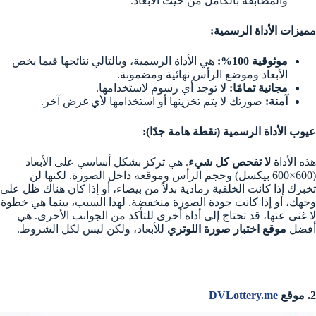
والمطابقة بالكامل من حيث الأبعاد.
مميزات الأداة الرسمية:
موثوقية 100%:
هي الأداة الرسمية، وبالتالي نتائجها فيما يخص
الأبعاد وموضع الرأس نهائية ومضمونة.
مجانية تمامًا:
لا توجد أي رسوم لاستخدامها.
آمنة:
صورتك لا يتم تخزينها أو استخدامها لأي غرض آخر.
عيوب الأداة الرسمية (نقطة هامة جدًا):
هذه الأداة
لا تفحص كل شيء
. هي تركز بشكل أساسي على الأبعاد
(600×600 بيكسل) وحجم الرأس وموقعه داخل الصورة. لكنها لن
تخبرك إذا كانت الخلفية رمادية بدلاً من بيضاء، أو إذا كان هناك ظل على
وجهك، أو إذا كانت جودة الصورة منخفضة. لهذا السبب، بينما هي خطوة
لا غنى عنها، قد تحتاج إلى أداة أخرى للتأكد من الجوانب الأخرى. هي
أفضل
موقع اختبار صورة اللوتري
للأبعاد، ولكن ليس لكل الشروط.
2. موقع
DVLottery.me