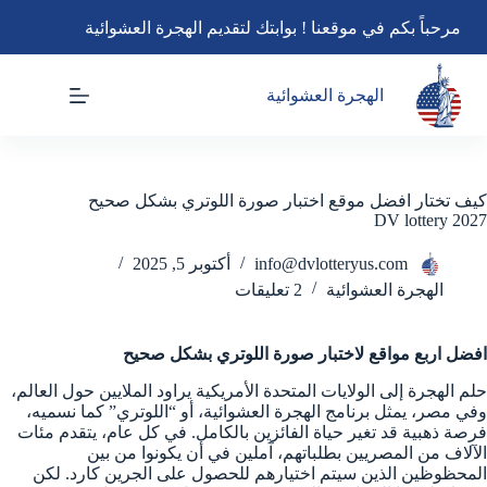
لتجاوز
مرحباً بكم في موقعنا ! بوابتك لتقديم الهجرة العشوائية
لى
لمحتوى
الهجرة العشوائية
كيف تختار افضل موقع اختبار صورة اللوتري بشكل صحيح
DV lottery 2027
info@dvlotteryus.com
أكتوبر 5, 2025
الهجرة العشوائية
2 تعليقات
افضل اربع مواقع لاختبار صورة اللوتري بشكل صحيح
حلم الهجرة إلى الولايات المتحدة الأمريكية يراود الملايين حول العالم،
وفي مصر، يمثل برنامج الهجرة العشوائية، أو “اللوتري” كما نسميه،
فرصة ذهبية قد تغير حياة الفائزين بالكامل. في كل عام، يتقدم مئات
الآلاف من المصريين بطلباتهم، آملين في أن يكونوا من بين
المحظوظين الذين سيتم اختيارهم للحصول على الجرين كارد. لكن