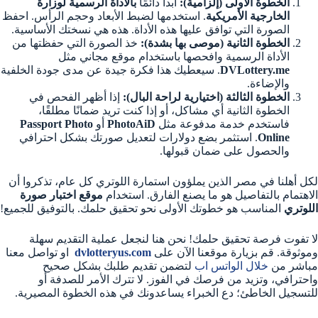
الخطوة الأولى (إلزامية):
ابدأ دائمًا
بالأداة الرسمية لوزارة
الخارجية الأمريكية
. استخدمها لضبط الأبعاد وحجم الرأس. احفظ
الصورة التي توافق عليها هذه الأداة. هذه هي نسختك الأساسية.
الخطوة الثانية (موصى بها بشدة):
خذ الصورة التي حفظتها من
الأداة الرسمية وافحصها باستخدام موقع مجاني مثل
DVLottery.me
. سيعطيك هذا فكرة جيدة عن مدى جودة الخلفية
والإضاءة.
الخطوة الثالثة (اختيارية لراحة البال):
إذا أظهر الفحص في
الخطوة الثانية أي مشاكل، أو إذا كنت تريد ضمانًا مطلقًا،
فاستخدم خدمة مدفوعة مثل
PhotoAiD
أو
Passport Photo
Online
. استثمر بضع دولارات لتعديل صورتك بشكل احترافي
والحصول على ضمان قبولها.
لكل أهلنا في مصر الذين يملؤون استمارة اللوتري كل عام، تذكروا أن
الاهتمام بالتفاصيل هو ما يصنع الفارق. استخدام
موقع اختبار صورة
اللوتري
المناسب هو خطوتك الأولى نحو تحقيق حلمك. بالتوفيق للجميع!
لا تفوت فرصة تحقيق حلمك! نحن هنا لنجعل عملية التقديم سهلة
وموثوقة. قم بزيارة موقعنا الآن على
dvlotteryus.com
او تواصل معنا
مباشر من
خلال الواتس اب
لتضمن تقديم طلبك بشكل صحيح
واحترافي، وتزيد من فرصك في الفوز. لا تترك الأمر للصدفة أو
للتسجيل الخاطئ؛ دع الخبراء يساعدونك في هذه الخطوة المصيرية.