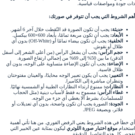
ذات جودة ومواصفات قياسية.
أهم الشروط التي يجب أن تتوفر في صورتك:
حديثة:
يجب أن تكون الصورة قد التُقطت خلال آخر 6 أشهر.
الأبعاد:
يجب أن تكون مربعة تمامًا، بأبعاد 600×600 بيكسل.
الخلفية:
يجب أن تكون بيضاء تمامًا أو (Off-White) بدون أي
ظلال أو نقوش.
حجم الرأس:
يجب أن يشغل الرأس (من أعلى الشعر إلى أسفل
الذقن) ما بين 50% إلى 69% من إجمالي ارتفاع الصورة.
الإضاءة:
يجب أن تكون الإضاءة متساوية على الوجه، بدون أي
ظلال قاسية.
التعبير:
يجب أن يكون تعبير الوجه محايدًا، والعينان مفتوحتان
وتنظران مباشرة إلى الكاميرا.
النظارات:
ممنوع ارتداء النظارات الطبية أو الشمسية نهائيًا.
غطاء الرأس:
مسموح به فقط لأسباب دينية (مثل الحجاب
للمسلمات)، بشرط ألا يغطي أي جزء من الوجه.
الجودة:
الصورة يجب أن تكون واضحة، بدون أي تعديلات أو
فلاتر، وبصيغة JPEG.
أي خطأ في هذه الشروط يعني الرفض الفوري. من هنا تأتي أهمية
استخدام
موقع اختبار صورة اللوتري
ليكون بمثابة عين الخبير التي
تفحص كل هذه التفاصيل الدقيقة.