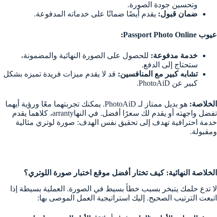
وتحسين جودة الصورة.
ضمان قبول:
يقدم أيضًا ضمانًا على خدماته المدفوعة.
عيوب Passport Photo Online:
خدمة مدفوعة:
للحصول على الصورة النهائية والمضمونة،
ستحتاج إلى الدفع.
تشابه كبير مع المنافسين:
قد لا يقدم ميزات فريدة تميزه بشكل
كبير عن PhotoAiD.
الخلاصة:
هو بديل ممتاز لـ PhotoAiD. يمكنك تجربتهما معًا ورؤية أيهما
تفضل واجهته أو يقدم لك سعرًا أفضل. في النهاarranty، كلاهما يقدم
خدمة احترافية تهدف إلى تحقيق نفس الهدف: صورة لوتري مثالية
ومقبولة.
الخلاصة النهائية: كيف تختار أفضل موقع اختبار صورة اللوتري؟
لا تدع حلمك يتبخر بسبب خطأ بسيط في الصورة. العملية بسيطة إذا
اتبعت الترتيب الصحيح. إليك استراتيجية العمل الموصى بها: