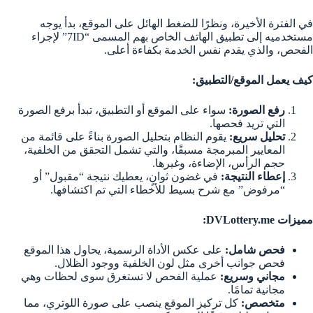
في الفترة الأخيرة، ونظرًا للضغط الهائل على الموقع، بدأ يوجه
مستخدميه إلى تطبيق الهاتف الخاص بهم المسمى “7ID” لإجراء
الفحص، والذي يقدم نفس الخدمة بكفاءة أعلى.
كيف يعمل الموقع/التطبيق:
رفع الصورة:
سواء على الموقع أو التطبيق، تبدأ برفع الصورة
التي تريد فحصها.
تحليل سريع:
يقوم النظام بتحليل الصورة بناءً على قائمة من
المعايير المبرمجة مسبقًا، والتي تشمل التحقق من الخلفية،
حجم الرأس، الإضاءة، وغيرها.
إعطاء النتيجة:
في غضون ثوانٍ، يعطيك نتيجة “مقبول” أو
“مرفوض” مع شرح بسيط للأخطاء التي تم اكتشافها.
مميزات DVLottery.me:
فحص شامل:
على عكس الأداة الرسمية، يحاول هذا الموقع
فحص جوانب أخرى مثل لون الخلفية ووجود الظلال.
مجاني وسريع:
عملية الفحص لا تستغرق سوى لحظات وهي
مجانية تمامًا.
متخصص:
كل تركيز الموقع ينصب على صورة اللوتري، مما