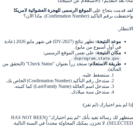
ماذا بعد التقديم؟ (الاستعلام عن النتيجة)
لقد قدمت بنجاح على
الموقع الرسمى للهجرة العشوائية لامريكا
واحتفظت برقم التأكيد (Confirmation Number). ماذا الآن؟
الانتظار.
موعد النتيجة:
تظهر نتائج (DV-2027) في شهر مايو 2026 (عادة
في أول أسبوع من مايو).
مكان النتيجة:
على
نفس
الموقع الرسمي:
.
dvprogram.state.gov
طريقة الاستعلام:
ستجد زراً بعنوان “Check Status” (التحقق من
الحالة).
ستضغط عليه.
ستدخل رقم التأكيد (Confirmation Number) الخاص بك.
ستدخل اسم العائلة (Last/Family Name) كما كتبته.
ستدخل سنة ميلادك.
إذا لم يتم اختيارك (لم تفز):
ستظهر لك رسالة تفيد بأنك “لم يتم اختيارك” (HAS NOT BEEN
SELECTED). لا تحزن، يمكنك المحاولة مجدداً في السنة التالية.