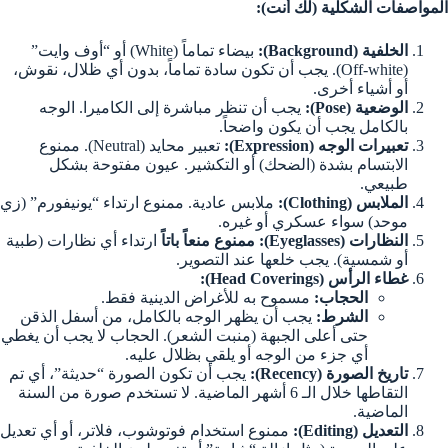
المواصفات الشكلية (لك أنت):
الخلفية (Background):
بيضاء تماماً (White) أو “أوف وايت”
(Off-white). يجب أن تكون سادة تماماً، بدون أي ظلال، نقوش،
أو أشياء أخرى.
الوضعية (Pose):
يجب أن تنظر مباشرة إلى الكاميرا. الوجه
بالكامل يجب أن يكون واضحاً.
تعبيرات الوجه (Expression):
تعبير محايد (Neutral). ممنوع
الابتسام بشدة (الضحك) أو التكشير. عيون مفتوحة بشكل
طبيعي.
الملابس (Clothing):
ملابس عادية. ممنوع ارتداء “يونيفورم” (زي
موحد) سواء عسكري أو غيره.
النظارات (Eyeglasses):
ممنوع منعاً باتاً
ارتداء أي نظارات (طبية
أو شمسية). يجب خلعها عند التصوير.
غطاء الرأس (Head Coverings):
الحجاب:
مسموح به للأغراض الدينية فقط.
الشرط:
يجب أن يظهر الوجه بالكامل، من أسفل الذقن
حتى أعلى الجبهة (منبت الشعر). الحجاب لا يجب أن يغطي
أي جزء من الوجه أو يلقي بظلال عليه.
تاريخ الصورة (Recency):
يجب أن تكون الصورة “حديثة”، أي تم
التقاطها خلال الـ 6 أشهر الماضية. لا تستخدم صورة من السنة
الماضية.
التعديل (Editing):
ممنوع استخدام فوتوشوب، فلاتر، أو أي تعديل