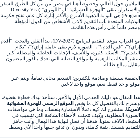
الملايين حول العالم، وخصوصاً هنا في مصر. من بين كل الطرق للسفر
والاستقرار، تبقى “الهجرة العشوائية” أو “اللوتري” (Diversity Visa
Program) هي البوابة الذهبية الأسرع والأكثر إثارة. كل عام، تفتح حكومة
الولايات المتحدة باب التقديم لآلاف الأشخاص من الدول المؤهلة،
ومصر دائماً على رأس هذه القائمة.
مع اقتراب موعد التقديم لبرنامج (DV-2027)، يبدأ القلق والبحث. “أقدم
إزاي؟”، “فين أقدم؟”، “الصورة لازم تبقى عاملة إزاي؟”، “بكام
التقديم؟”. الأسئلة كثيرة، وللأسف، الإجابات الخاطئة والمضللة أكثر.
تنتشر المكاتب الوهمية والمواقع النصابة التي تعدك بالفوز المضمون
مقابل مبالغ طائلة.
الحقيقة بسيطة وصادمة للكثيرين: التقديم مجاني تماماً، ويتم عبر
موقع واحد فقط. نعم، موقع واحد لا غير.
هذا المقال هو دليلك الخدمي الأول والأخير. سنأخذ بيدك خطوة بخطوة،
ونشرح لك بالتفصيل كل ما يخص
الموقع الرسمى للهجرة العشوائية
لامريكا
. سنشرح لك كيف تملأ الاستمارة بنفسك، وما هي مواصفات
الصورة المطلوبة، وكيف تتجنب الأخطاء الشائعة التي تتسبب في
استبعاد الآلاف سنوياً. هدفنا أن تصل لنهاية هذا المقال وأنت جاهز
للتقديم بنفسك، بثقة كاملة، وبدون أن تدفع جنيهاً واحداً لأي وسيط.