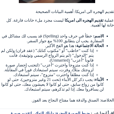
تقديم الهجره الى امريكا: أهمية البيانات الصحيحة
عملية
تقديم الهجره الى امريكا
ليست مجرد ملء خانات فارغة. كل
خانة لها أهمية.
الاسم:
خطأ في حرف واحد (Spelling) قد يسبب لك مشاكل في
السفارة. يجب أن يتطابق 100% مع جواز السفر.
الحالة الاجتماعية:
هذا هو الفخ الأكبر.
إذا كنت “خاطب” أو “مكتوب كتابك” (عقد قران) ولكن لم
يتم “الدخول” (لم يتم الزواج الرسمي وتوثيقه)، فأنت
قانوناً “أعزب” (Unmarried).
إذا كنت متزوجاً واخترت “أعزب” (لتجنب إحضار صورة
لزوجتك مثلاً)، وفزت، سيتم استبعادك فوراً في المقابلة.
إذا كنت مطلقاً واخترت “متزوج”، سيتم استبعادك.
الأبناء:
يجب ذكر
كل
الأبناء (تحت 21 وغير متزوجين)، حتى لو
كانوا من زواج سابق، حتى لو كانوا لا يعيشون معك، حتى لو كانوا
لن يسافروا معك. إذا لم تذكرهم، سيتم استبعادك.
الخلاصة: الصدق والدقة هما مفتاح النجاح بعد الفوز.
اقرأ ايضا عن :
ضبط الصورة للهجرة: دليلك النهائي لتقديم صورة