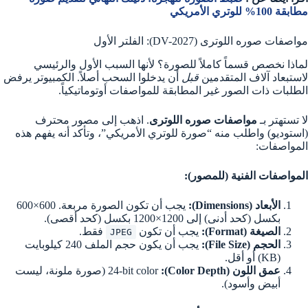
مطابقة 100% للوتري الأمريكي
مواصفات صوره اللوترى (DV-2027): الفلتر الأول
لماذا نخصص قسماً كاملاً للصورة؟ لأنها السبب الأول والرئيسي
لاستبعاد آلاف المتقدمين
قبل
أن يدخلوا السحب أصلاً. الكمبيوتر يرفض
الطلبات ذات الصور غير المطابقة للمواصفات أوتوماتيكياً.
لا تستهتر بـ
مواصفات صوره اللوترى
. اذهب إلى مصور محترف
(استوديو) واطلب منه “صورة للوتري الأمريكي”، وتأكد أنه يفهم هذه
المواصفات:
المواصفات الفنية (للمصور):
الأبعاد (Dimensions):
يجب أن تكون الصورة مربعة. 600×600
بكسل (كحد أدنى) إلى 1200×1200 بكسل (كحد أقصى).
الصيغة (Format):
يجب أن تكون
فقط.
JPEG
الحجم (File Size):
يجب أن يكون حجم الملف 240 كيلوبايت
(KB) أو أقل.
عمق اللون (Color Depth):
24-bit color (صورة ملونة، ليست
أبيض وأسود).