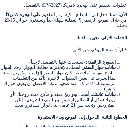
خطوات التقديم على الهجرة لامريكا (DV-2027) بالتفصيل
الآن، دعنا ندخل إلى “المطبخ”. كيف يتم
التقديم على الهجرة لامريكا
من خلال الموقع الرسمي؟ العملية سهلة جداً وتستغرق حوالي 15-20
دقيقة.
الخطوة الأولى: تجهيز ملفاتك
قبل أن تفتح الموقع، جهز الآتي:
الصورة الرقمية:
(سنتحدث عنها بالتفصيل لاحقاً).
بيانات جواز السفر:
اسمك بالإنجليزية مطابقاً للجواز، رقم الجواز،
وتاريخ انتهائه. (ملاحظة: كان جواز السفر إلزامياً، ولكن تم إلغاء
هذا الشرط في بعض السنوات الأخيرة. تأكد من التعليمات
الرسمية لـ DV-2027 عند فتحها، ولكن الأفضل أن يكون جوازك
جاهزاً).
بيانات عائلتك:
أسماء وتواريخ ميلاد وأماكن ميلاد زوجتك (أو
زوجك) وكل أبنائك البيولوجيين أو بالتبني (الشرعيين) غير
المتزوجين وتحت سن 21 عاماً، حتى لو لن يسافروا معك.
الخطوة الثانية: الدخول إلى الموقع وبدء الاستمارة
اذهب إلى
(خلال فترة التقديم