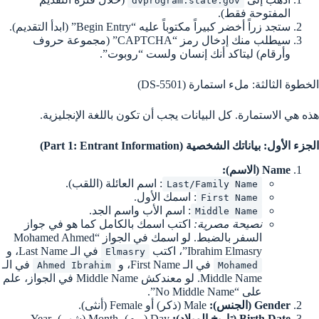
dvprogram.state.gov
المفتوحة فقط).
ستجد زراً أخضر كبيراً مكتوباً عليه “Begin Entry” (ابدأ التقديم).
سيطلب منك إدخال رمز “CAPTCHA” (مجموعة حروف
وأرقام) ليتاكد أنك إنسان ولست “روبوت”.
الخطوة الثالثة: ملء استمارة (DS-5501)
هذه هي الاستمارة. كل البيانات يجب أن تكون باللغة الإنجليزية.
الجزء الأول: بياناتك الشخصية (Part 1: Entrant Information)
Name (الاسم):
: اسم العائلة (اللقب).
Last/Family Name
: اسمك الأول.
First Name
: اسم الأب واسم الجد.
Middle Name
نصيحة مصرية:
اكتب اسمك بالكامل كما هو في جواز
السفر بالضبط. لو اسمك في الجواز “Mohamed Ahmed
Ibrahim Elmasry”، اكتب
في الـ Last Name، و
Elmasry
في الـ First Name، و
في الـ
Ahmed Ibrahim
Mohamed
Middle Name. لو معندكش Middle Name في الجواز، علم
على “No Middle Name”.
Gender (الجنس):
Male (ذكر) أو Female (أنثى).
Birth Date (تاريخ الميلاد):
Day (يوم)، Month (شهر)، Year