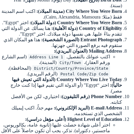
(سنة).
City Where You Were Born (مدينة الميلاد):
اكتب اسم المدينة
فقط (مثلا: Cairo, Alexandria, Mansoura).
Country Where You Were Born (دولة الميلاد):
اختر “Egypt”.
Country of Eligibility (دولة الأهلية):
هنا يسألك عن الدولة التي
تتقدم بناءً عليها. هي نفسها دولة ميلادك. اختر “Egypt”.
Entrant Photograph (الصورة الشخصية):
هذا هو المكان الذي
ستقوم فيه برفع الصورة التي جهزتها.
Mailing Address (العنوان البريدي):
اكتب عنوانك بالتفصيل.
(اسم الشارع
Address Line 1
ورقم العقار)،
(المدينة)،
City/Town
(المحافظة)،
District/Country/Province/State
(الرقم البريدي).
Postal Code/Zip Code
Country Where You Live Today (الدولة التي تعيش فيها
حالياً):
اختر “Egypt” (أو الدولة التي تقيم فيها إذا كنت خارج
مصر).
Phone Number (رقم التليفون):
اختياري، لكن من الأفضل
كتابته.
E-mail Address (البريد الإلكتروني):
مهم جداً
. اكتب إيميلك
الشخصي الذي تستخدمه.
Highest Level of Education (أعلى مؤهل دراسي):
اختر أعلى شهادة حصلت عليها (ثانوية عامة، بكالوريوس،
ماجستير، دكتوراه). تذكر، يجب أن تكون حاصلاً على الأقل