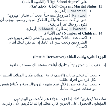
على “High School degree” (الثانوية العامة).
Current Marital Status (الحالة الاجتماعية):
(أعزب).
Unmarried
(متزوج):
انتبه جداً
. يجب أن تختار “متزوج”
Married
حتى لو كنت منفصلاً ولكن الطلاق لم يتم رسمياً. ويجب أن
تكون زوجتك غير أمريكية.
(مطلق)،
(أرمل).
Widowed
Divorced
Number of Children (عدد الأبناء):
اكتب عدد أبنائك
البيولوجيين
و
بالتبني
(الشرعيين) غير
المتزوجين وتحت سن 21 عاماً. إذا لم يكن لديك أبناء،
اكتب 0.
الجزء الثاني: بيانات العائلة (Part 2: Derivatives)
إذا اخترت أنك “متزوج” أو “لديك أبناء”، ستفتح لك صفحة إضافية.
يجب أن تدخل بيانات (الاسم، تاريخ الميلاد، مكان الميلاد، الجنس)
لكل فرد من أفراد عائلتك.
يجب أن ترفع صورة
لكل فرد
منهم (الزوج/الزوجة والأبناء) بنفس
مواصفات صورتك تماماً.
لماذا هذا إجباري؟
لأنك إذا فزت، هؤلاء هم الأشخاص الوحيدون
المؤهلون للحصول على الجرين كارد معك. إذا لم تذكرهم الآن، وفزت،