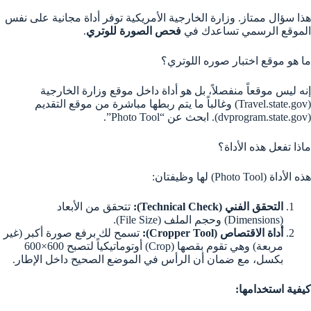
هذا سؤال ممتاز. وزارة الخارجية الأمريكية توفر أداة مجانية على نفس
الموقع الرسمي تساعدك في
فحص الصورة للوتري
.
ما هو موقع اختبار صوره اللوتري؟
إنه ليس موقعاً منفصلاً، بل هو أداة داخل موقع وزارة الخارجية
(Travel.state.gov) وغالباً ما يتم ربطها مباشرة من موقع التقديم
(dvprogram.state.gov). ابحث عن “Photo Tool”.
ماذا تفعل هذه الأداة؟
هذه الأداة (Photo Tool) لها وظيفتان:
التحقق الفني (Technical Check):
تتحقق من الأبعاد
(Dimensions) وحجم الملف (File Size).
أداة الاقتصاص (Cropper Tool):
تسمح لك برفع صورة أكبر (غير
مربعة) وهي تقوم بقصها (Crop) أوتوماتيكياً لتصبح 600×600
بكسل، مع ضمان أن الرأس في الموضع الصحيح داخل الإطار.
كيفية استخدامها: