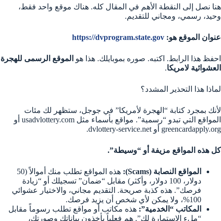
هنا نصل إلى النقطة الأهم في المقال كله. هناك موقع واحد فقط،
وحيد، رسمي، ومجاني للتقديم.
عنوان الموقع هو:
https://dvprogram.state.gov
احفظ هذا الرابط. اكتبه. صوره بموبايلك. هذا هو
الموقع الرسمى للهجرة
العشوائية لامريكا
.
لماذا هذا التحذير المشدد؟
لأنك بمجرد كتابة “الهجرة لأمريكا” في جوجل، ستظهر لك مئات
المواقع التي تبدو “رسمية”. مواقع بأسماء مثل usadvlottery.com أو
greencardapply.org أو dvlottery-service.net.
كل هذه المواقع مزيفة أو “وسيطة”.
المواقع النصابة (Scams):
هذه المواقع تطلب منك أموالاً (50
دولار، 100 دولار، وأكثر) مقابل “ضمان” تسجيلك أو “زيادة
فرصك”. هذه كذبة صريحة. التقديم مجاني، والاختيار عشوائي
100%، ولا يمكن لأي شخص أن يزيد فرصك.
المكاتب “الخدمية”:
هذه مكاتب أو مواقع تطلب رسوماً مقابل
“ملء الاستمارة لك”. هم فعلياً يأخذون بياناتك وصورتك،