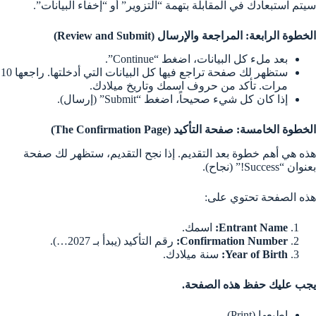
سيتم استبعادك في المقابلة بتهمة “التزوير” أو “إخفاء البيانات”.
الخطوة الرابعة: المراجعة والإرسال (Review and Submit)
بعد ملء كل البيانات، اضغط “Continue”.
ستظهر لك صفحة تراجع فيها كل البيانات التي أدخلتها. راجعها 10
مرات. تأكد من حروف اسمك وتاريخ ميلادك.
إذا كان كل شيء صحيحاً، اضغط “Submit” (إرسال).
الخطوة الخامسة: صفحة التأكيد (The Confirmation Page)
هذه هي أهم خطوة بعد التقديم. إذا نجح التقديم، ستظهر لك صفحة
بعنوان “Success!” (نجاح).
هذه الصفحة تحتوي على:
Entrant Name:
اسمك.
Confirmation Number:
رقم التأكيد (يبدأ بـ 2027…).
Year of Birth:
سنة ميلادك.
يجب عليك حفظ هذه الصفحة.
اطبعها (Print).