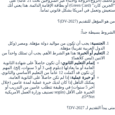
وعائلتك (الزوج/الزوجة والأبناء غير المتزوجين تحت 21 عاماً) على
“الجرين كارد” (Green Card) أو بطاقة الإقامة الدائمة. هذا يعني أنك
ستعيش وتعمل في أمريكا بشكل قانوني تماماً.
من هو المؤهل للتقديم (DV-2027)؟
الشروط بسيطة جداً:
الجنسية:
يجب أن تكون من مواليد دولة مؤهلة. ومصر (وكل
الدول العربية تقريباً) مؤهلة.
التعليم أو الخبرة:
هذا هو الشرط الأهم. يجب أن تمتلك واحداً من
الاثنين (ليس كلاهما):
إتمام التعليم الثانوي:
أن تكون حاصلاً على شهادة الثانوية
العامة أو ما يعادلها (دبلوم فني 3 أو 5 سنوات، إلخ). المهم
أن تكون قد أكملت 12 عاماً من التعليم الأساسي والثانوي.
أو خبرة عملية:
إذا لم تكن حاصلاً على الثانوية العامة،
يمكنك التأهل إذا كان لديك خبرة عملية لمدة عامين (خلال
آخر 5 سنوات) في وظيفة تتطلب عامين من التدريب أو
الخبرة على الأقل (según تصنيف وزارة العمل الأمريكية
O*Net).
متى يبدأ التقديم لـ DV-2027؟