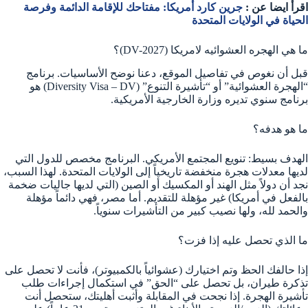
اقرأ ايضا عن :
جرين كارد أمريكا: مفتاحك للإقامة الدائمة وفرصة
الحياة في الولايات المتحدة
ما هي الهجره العشوائيه لامريكا (DV-2027)؟
قبل أن نغوص في تفاصيل الموقع، دعنا نوضح الأساسيات. برنامج
“الهجرة العشوائية” أو “تأشيرة التنوع” (Diversity Visa – DV) هو
برنامج سنوي تديره وزارة الخارجية الأمريكية.
ما هو هدفه؟
الهدف بسيط: تنويع المجتمع الأمريكي. البرنامج مخصص للدول التي
لديها معدلات هجرة منخفضة تاريخياً إلى الولايات المتحدة. لهذا السبب،
نجد أن دولاً مثل الهند أو المكسيك أو الصين (التي لديها جاليات ضخمة
بالفعل في أمريكا) غير مؤهلة للتقديم. أما مصر، فهي دائماً مؤهلة
والحمد لله، ولها نصيب كبير من التأشيرات سنوياً.
ما الذي تحصل عليه إذا فزت؟
إذا حالفك الحظ وتم اختيارك (عشوائياً بالكمبيوتر)، فأنت لا تحصل على
تذكرة طيران، بل تحصل على “الحق” في استكمال إجراءات طلب
تأشيرة الهجرة. إذا نجحت في المقابلة وأثبت أهليتك، ستحصل أنت