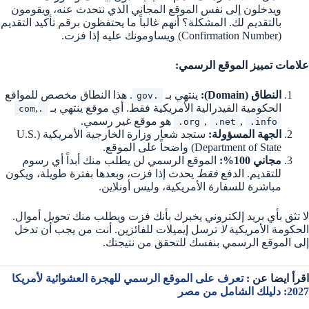
ويدخلون إلى نفس الموقع المجاني الذي نتحدث عنه، ويقومون
بالتقديم لك. المشكلة؟ أنهم غالباً ما يحتفظون برقم تأكيد التقديم
(Confirmation Number) ويساومونك عليه إذا فزت.
علامات تمييز الموقع الرسمي:
النطاق (Domain):
ينتهي بـ
. هذا النطاق مخصص للمواقع
.gov
الحكومية الفيدرالية الأمريكية فقط. أي موقع ينتهي بـ
,
.com
,
,
هو موقع غير رسمي.
.org
.net
.info
الجهة المسؤولة:
ستجد شعار وزارة الخارجية الأمريكية (U.S.
Department of State) واضحاً على الموقع.
مجاني 100%:
الموقع الرسمي لن يطلب منك أبداً أي رسوم
للتقديم. الدفع
فقط
يحدث إذا فزت، وبعدها بفترة طويلة، ويكون
مباشرة للسفارة الأمريكية، وليس أونلاين.
لا تثق بأي بريد إلكتروني يخبرك بأنك فزت ويطلب منك تحويل أموال.
الحكومة الأمريكية
لا
ترسل إيميلات للفائزين. أنت من يجب أن تدخل
إلى الموقع الرسمي بنفسك للتحقق من نتيجتك.
اقرأ ايضا عن :
تعرف على الموقع الرسمي للهجرة العشوائية لأمريكا
2027: دليلك الشامل من مصر