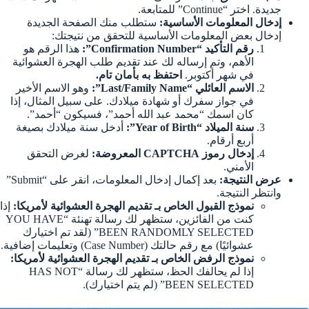
جديدة. اختر “Continue” للمتابعة.
إدخال المعلومات الأساسية:
ستطلب منك الصفحة الجديدة
إدخال بعض المعلومات الأساسية للتحقق من نتيجتك:
رقم التأكيد “Confirmation Number”:
هذا الرقم هو
الأهم، وتم إرساله لك عند تقديم طلب الهجرة العشوائية
في شهر أكتوبر.
احتفظ به بأمان تام.
الاسم العائلي “Last/Family Name”:
وهو الاسم الأخير
في جواز سفرك أو شهادة ميلادك. على سبيل المثال، إذا
كان اسمك “محمد عبد الله أحمد”، فسيكون “أحمد”.
سنة الميلاد “Year of Birth”:
أدخل سنة ميلادك بصيغة
أربع أرقام.
إدخال رموز CAPTCHA المعروضة:
لغرض التحقق
الأمني.
عرض النتيجة:
بعد إكمال إدخال المعلومات، انقر على “Submit”
وانتظر النتيجة.
نموذج القبول الخاص بـ تقديم الهجرة العشوائية لأمريكا:
إذا
كنت من الفائزين، ستظهر لك رسالة تهنئة “YOU HAVE
BEEN RANDOMLY SELECTED” (لقد تم اختيارك
عشوائيًا) مع رقم حالتك (Case Number) وتعليمات إضافية.
نموذج الرفض الخاص بـ تقديم الهجرة العشوائية لأمريكا:
إذا لم يحالفك الحظ، ستظهر لك رسالة “HAS NOT
BEEN SELECTED” (لم يتم اختيارك).