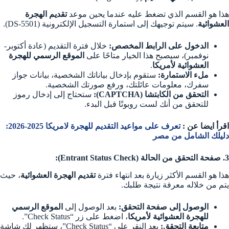
هذا هو القسم الذي تضغط عليه عندما يحين موعد
تقديم الهجرة
العشوائية
. سيتم توجيهك إلى استمارة التسجيل الإلكترونية (DS-5501).
الدخول على الرابط المخصص:
خلال فترة التقديم (عادة أكتوبر-
نوفمبر)، سيصبح هذا الخيار متاحًا على
الموقع الرسمي للهجرة
العشوائية لأمريكا
.
ملء الاستمارة:
ستقوم بإدخال بياناتك الشخصية، بيانات جواز
سفرك، معلومات عائلتك، ورفع صورتك الشخصية.
التحقق من الكابتشا (CAPTCHA):
ستحتاج إلى إدخال رموز
للتحقق من أنك لست روبوتًا قبل البدء.
اقرأ ايضا عن :
تعرف على مواعيد التقديم للهجرة لامريكا 2025-2026:
دليلك الشامل من مصر
3. صفحة التحقق من الحالة (Entrant Status Check):
هذا هو القسم الأكثر زيارة بعد انتهاء فترة
تقديم الهجرة العشوائية
، حيث
يتم من خلاله معرفة نتيجة طلبك.
الوصول إلى صفحة التحقق:
بعد الوصول إلى
الموقع الرسمي
للهجرة العشوائية لأمريكا
، اضغط على زر “Check Status”.
متابعة التحقق:
بعد النقر على “Check Status”، ستظهر لك شاشة