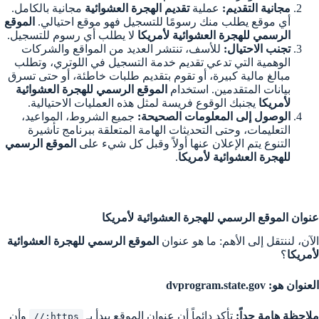
مجانية التقديم:
عملية
تقديم الهجرة العشوائية
مجانية بالكامل.
أي موقع يطلب منك رسومًا للتسجيل فهو موقع احتيالي.
الموقع
الرسمي للهجرة العشوائية لأمريكا
لا يطلب أي رسوم للتسجيل.
تجنب الاحتيال:
للأسف، تنتشر العديد من المواقع والشركات
الوهمية التي تدعي تقديم خدمة التسجيل في اللوتري، وتطلب
مبالغ مالية كبيرة، أو تقوم بتقديم طلبات خاطئة، أو حتى تسرق
بيانات المتقدمين. استخدام
الموقع الرسمي للهجرة العشوائية
لأمريكا
يجنبك الوقوع فريسة لمثل هذه العمليات الاحتيالية.
الوصول إلى المعلومات الصحيحة:
جميع الشروط، المواعيد،
التعليمات، وحتى التحديثات الهامة المتعلقة ببرنامج تأشيرة
التنوع يتم الإعلان عنها أولاً وقبل كل شيء على
الموقع الرسمي
للهجرة العشوائية لأمريكا
.
عنوان الموقع الرسمي للهجرة العشوائية لأمريكا
الآن، لننتقل إلى الأهم: ما هو عنوان
الموقع الرسمي للهجرة العشوائية
لأمريكا
؟
العنوان هو: dvprogram.state.gov
ملاحظة هامة جداً:
تأكد دائماً أن عنوان الموقع يبدأ بـ
وأن
https://