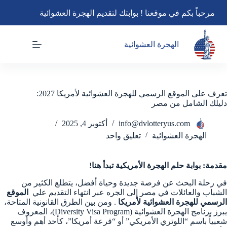
لتجاوز
مرحباً بكم في موقعنا ! بوابتك لتقديم الهجرة العشوائية
لى
لمحتوى
الهجرة العشوائية
تعرف على الموقع الرسمي للهجرة العشوائية لأمريكا 2027:
دليلك الشامل من مصر
info@dvlotteryus.com
أكتوبر 4, 2025
الهجرة العشوائية
تعليق واحد
مقدمة: بوابة حلم الهجرة الأمريكية تبدأ هنا!
في رحلة البحث عن فرصة جديدة وحياة أفضل، يتطلع الكثير من
الشباب والعائلات في مصر إلى الجره عبر انتهاء التقديم علي
الموقع
الرسمي للهجرة العشوائية لأمريكا
. ومن بين الطرق القانونية المتاحة،
يبرز برنامج الهجرة العشوائية (Diversity Visa Program)، المعروف
شعبياً باسم “اللوتري الأمريكي” أو “قرعة أمريكا”، كأحد أهم وأوسع