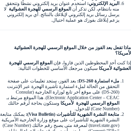
البريد الإلكتروني:
استخدم عنوان بريد إلكتروني نشطًا وتتحقق
منه بانتظام، لكن تذكر أن
الموقع الرسمي للهجرة العشوائية
لا
يرسل رسائل بريد إلكتروني لإبلاغك بالنتائج. أي بريد إلكتروني
يزعم إبلاغك بفوزك هو عملية احتيال.
ماذا تفعل بعد الفوز من خلال الموقع الرسمي للهجرة العشوائية
لأمريكا؟
إذا كنت أحد المحظوظين الذين فازوا، فإن
الموقع الرسمي للهجرة
العشوائية لأمريكا
سيكون مرجعك الأساسي للخطوات التالية:
ملء استمارة DS-260:
بعد الفوز، ستجد تعليمات على صفحة
التحقق من الحالة لملء استمارة تأشيرة الهجرة عبر الإنترنت
(DS-260) على موقع آخر تابع لوزارة الخارجية (Consular
Electronic Application Center – CEAC). هذا الموقع مرتبط بـ
الموقع الرسمي للهجرة لأمريكا
وستكون بحاجة لرقم حالتك
(Case Number) للدخول.
متابعة النشرة الشهرية للتأشيرات (Visa Bulletin):
يمكنك متابعة
النشرة الشهرية للتأشيرات على موقع وزارة الخارجية الأمريكية
(travel.state.gov) لمعرفة متى يصبح رقم حالتك (Case Number)
“حاليًا” (Current)، مما يعني أن دورك قد حان لإجراء المقابلة.