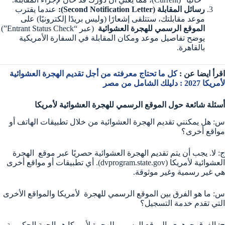
رسائل المقابلة (Second Notification Letter):
عندما يقترب
موعد مقابلتك، ستتلقى إشعارًا (وليس بريدًا إلكترونيًا) على
الموقع الرسمي للهجرة العشوائية
(عبر “Entrant Status Check”)
يوضح تفاصيل موعد ومكان المقابلة في السفارة الأمريكية
بالقاهرة.
اقرأ ايضا عن :
كل ما تحتاج معرفته من أجل تقديم الهجرة العشوائية
لأمريكا 2027 : دليلك الشامل من مصر
أسئلة شائعة حول الموقع الرسمي للهجرة العشوائية لأمريكا
س: هل يمكنني تقديم الهجرة العشوائية من خلال تطبيقات الهاتف أو
مواقع أخرى؟
ج: لا. يجب أن يتم تقديم الهجرة العشوائية حصريًا عبر موقع الهجرة
العشوائية لأمريكا (dvprogram.state.gov). أي تطبيقات أو مواقع أخرى
هي غير رسمية وغير موثوقة.
س: ما هو الفرق بين الموقع الرسمي للهجرة لأمريكا والمواقع الأخرى
التي تقدم خدمة التسجيل؟
ج: الفرق جوهري. الموقع الرسمي للهجرة لأمريكا هو الجهة الحكومية