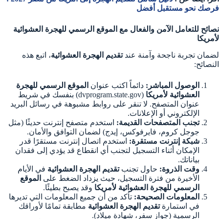
فرصك نحو مستقبل أفضل
نصائح للتعامل الآمن والفعال مع الموقع الرسمي للهجرة العشوائية
لأمريكا
لضمان تجربة ناجحة وآمنة عند
تقديم الهجرة العشوائية
، اتبع هذه
النصائح:
الوصول المباشر:
دائماً اكتب عنوان
الموقع الرسمي للهجرة
العشوائية لأمريكا
(dvprogram.state.gov) بنفسك في شريط
عنوان المتصفح. لا تنقر على روابط مشبوهة في رسائل البريد
الإلكتروني أو الإعلانات.
تجنب المتصفحات القديمة:
استخدم متصفح إنترنت حديثًا (مثل
جوجل كروم، فايرفوكس، إيدج) لضمان التوافق والأمان.
شبكة إنترنت مستقرة:
استخدم اتصال إنترنت مستقرًا قدر
الإمكان أثناء التسجيل لتجنب أي انقطاع قد يؤدي إلى فقدان
بياناتك.
وقت الذروة:
حاول تجنب
تقديم الهجرة العشوائية
في الأيام
الأخيرة من فترة التسجيل، حيث يزداد الضغط على
الموقع
الرسمي للهجرة العشوائية لأمريكا
وقد يصبح بطيئًا.
المعلومات الصحيحة:
تأكد من أن جميع المعلومات التي تديرها
في استمارة
تقديم الهجرة العشوائية
مطابقة تمامًا لأوراقك
الرسمية (جواز سفر، شهادة ميلاد).