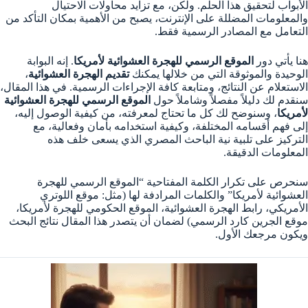
الأبواب لتحقيق هذا الحلم. ولكن، مع تزايد محاولات الاحتيال
والمعلومات المضللة على الإنترنت، يصبح من الأهمية بمكان التأكد من
التعامل مع المصادر الرسمية فقط.
هنا يأتي دور
الموقع الرسمي للهجرة العشوائية لأمريكا
. إنه البوابة
الوحيدة والموثوقة التي من خلالها يمكنك
تقديم الهجرة العشوائية
،
الاستعلام عن النتائج، ومتابعة كافة الإجراءات الرسمية. في هذا المقال،
سنقدم لك دليلاً مفصلاً وشاملاً حول
الموقع الرسمي للهجرة العشوائية
لأمريكا
، وسنوضح لك كل ما تحتاج لمعرفته، من كيفية الوصول إليه،
إلى فهم أقسامه المختلفة، وكيفية استخدامه بأمان وفعالية، مع
التركيز على تلبية نية الباحث المصري الذي يسعى خلف هذه
المعلومات الدقيقة.
سنحرص على تكرار الكلمة المفتاحية “الموقع الرسمي للهجرة
العشوائية لأمريكا” والكلمات المرادفة لها (مثل: موقع اللوتري
الأمريكي، رابط الهجرة العشوائية، الموقع الحكومي للهجرة لأمريكا،
موقع الجرين كارد الرسمي) لضمان أن يتصدر هذا المقال نتائج البحث
ويكون مرجعك الأول.