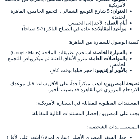
الأمريكية
العنوان:
5 شارع التوسع الشمالي، التجمع الخامس، القاهرة
الجديدة
أيام العمل:
الأحد إلى الخميس
مواعيد المقابلات:
عادة في الصباح الباكر (7-9 صباحاً)
كيفية الوصول للسفارة من القاهرة:
بالسيارة الخاصة:
استخدم تطبيقات الملاحة (Google Maps)
بالمواصلات العامة:
مترو الأنفاق للعتبة ثم ميكروباص للتجمع
الخامس
بالأوبر أو إنديجو:
احجز قبلها بوقت كافٍ
نصيحة للمصريين:
اذهب مبكراً جداً، على الأقل ساعة قبل موعدك.
الازدحام المروري في القاهرة قد يسبب تأخير.
المستندات المطلوبة للمقابلة في السفارة الأمريكية:
يجب على المصريين إحضار المستندات التالية للمقابلة:
الـمستنـــ ـدات الشخصية:
جواز السفر المصري الأصلي (ساري لمدة 6 أشهر على الأقل)