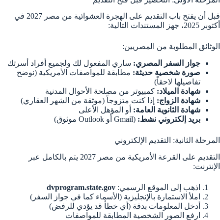
قبل أن يفتح باب التقديم على الهجرة العشوائية من مصر 2027 في
أكتوبر 2025، جهز المستندات التالية:
الوثائق المطلوبة من المصريين:
جواز السفر المصري:
ساري المفعول لك ولجميع أفراد أسرتك
صورة شخصية حديثة:
مطابقة للمواصفات الأمريكية (نوضح
تفاصيلها لاحقاً)
شهادة الميلاد:
كمبيوتر من مصلحة الأحوال المدنية
شهادة الزواج:
إذا كنت متزوجاً (موثقة من الشهر العقاري)
شهادة الثانوية العامة:
أو المؤهل الأعلى
بريد إلكتروني نشط:
(Gmail أو Outlook موثوق)
المرحلة الثانية: التقديم الإلكتروني
التقديم على القرعة الأمريكية من مصر 2027 يتم بالكامل عبر
الإنترنت:
اذهب إلى الموقع الرسمي:
dvprogram.state.gov
املأ الاستمارة بالإنجليزية (الأسماء كما في جواز السفر)
أدخل المعلومات بدقة (أي خطأ قد يؤدي للرفض)
ارفع الصور الشخصية المطابقة للمواصفات