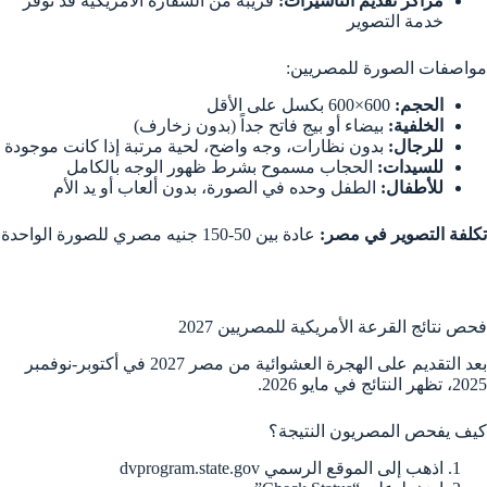
مراكز تقديم التأشيرات:
قريبة من السفارة الأمريكية قد توفر
خدمة التصوير
مواصفات الصورة للمصريين:
الحجم:
600×600 بكسل على الأقل
الخلفية:
بيضاء أو بيج فاتح جداً (بدون زخارف)
للرجال:
بدون نظارات، وجه واضح، لحية مرتبة إذا كانت موجودة
للسيدات:
الحجاب مسموح بشرط ظهور الوجه بالكامل
للأطفال:
الطفل وحده في الصورة، بدون ألعاب أو يد الأم
تكلفة التصوير في مصر:
عادة بين 50-150 جنيه مصري للصورة الواحدة
فحص نتائج القرعة الأمريكية للمصريين 2027
بعد التقديم على الهجرة العشوائية من مصر 2027 في أكتوبر-نوفمبر
2025، تظهر النتائج في مايو 2026.
كيف يفحص المصريون النتيجة؟
اذهب إلى الموقع الرسمي dvprogram.state.gov