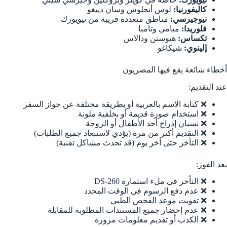
كاليفورنيا:
لوس أنجلوس وسان دييغو
نيوجيرسي:
مناطق متعددة قريبة من نيويورك
فلوريدا:
ميامي وتامبا
تكساس:
هيوستن ودالاس
إلينوي:
شيكاغو
أخطاء شائعة يقع فيها المصريون
عند التقديم:
❌ كتابة الاسم بالعربية أو بطريقة مختلفة عن جواز السفر
❌ استخدام صورة قديمة أو بخلفية ملونة
❌ نسيان إدراج أحد الأطفال أو الزوجة
❌ التقديم أكثر من مرة (يؤدي لاستبعاد جميع الطلبات)
❌ التأخر حتى آخر يوم (قد تحدث مشاكل تقنية)
بعد الفوز:
❌ التأخر في ملء استمارة DS-260
❌ عدم دفع الرسوم في الوقت المحدد
❌ تفويت موعد الفحص الطبي
❌ عدم إحضار جميع المستندات المطلوبة للمقابلة
❌ الكذب أو تقديم معلومات مزورة