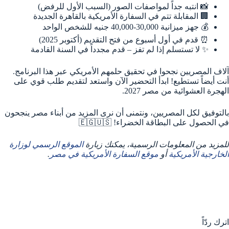
📸 انتبه جداً لمواصفات الصور (السبب الأول للرفض)
🏢 المقابلة تتم في السفارة الأمريكية بالقاهرة الجديدة
💰 جهز ميزانية 30,000-40,000 جنيه للشخص الواحد
⏰ قدم في أول أسبوع من فتح التقديم (أكتوبر 2025)
✨ لا تستسلم إذا لم تفز – قدم مجدداً في السنة القادمة
آلاف المصريين نجحوا في تحقيق حلمهم الأمريكي عبر هذا البرنامج.
أنت أيضاً تستطيع! ابدأ التحضير الآن واستعد لتقديم طلب قوي على
الهجرة العشوائية من مصر 2027.
بالتوفيق لكل المصريين، ونتمنى أن نرى المزيد من أبناء مصر ينجحون
في الحصول على البطاقة الخضراء! 🇪🇬🇺🇸
للمزيد من المعلومات الرسمية، يمكنك زيارة
الموقع الرسمي لوزارة
الخارجية الأمريكية
أو
موقع السفارة الأمريكية في مصر
.
اترك ردّاً