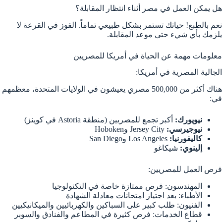
هل يمكن العمل في مصر أثناء انتظار المقابلة؟
نعم بالطبع! حياتك تستمر بشكل طبيعي تماماً. الفوز في القرعة لا
يلزمك بأي شيء حتى موعد المقابلة.
معلومات مهمة عن الحياة في أمريكا للمصريين
الجالية المصرية في أمريكا:
هناك أكثر من 500,000 مصري يعيشون في الولايات المتحدة، معظمهم
في:
نيويورك:
أكبر تجمع للمصريين (منطقة Astoria في كوينز)
نيوجيرسي:
Jersey City وHoboken
كاليفورنيا:
Los Angeles وSan Diego
إلينوي:
شيكاغو
فرص العمل للمصريين:
المهندسون: فرص ممتازة خاصة في التكنولوجيا
الأطباء: بعد اجتياز امتحانات معادلة الشهادة
الفنيون: طلب كبير على السباكين والكهربائيين والميكانيكيين
قطاع الخدمات: فرص كثيرة في المطاعم والفنادق والسوبر