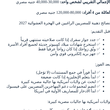
الإجمالي التقريبي لشخص واحد:
30,000-40,000 جنيه مصري
لعائلة من 4 أفراد:
80,000-120,000 جنيه مصري
نصائح ذهبية للمصريين الراغبين في الهجرة العشوائية 2027
قبل التقديم:
✅ جدد جواز سفرك إذا كانت صلاحيته ستنتهي قريباً
✅ استخرج شهادات ميلاد كمبيوتر حديثة لجميع أفراد الأسرة
✅ وثّق زواجك إذا كان زواجاً عرفياً فقط
✅ جهز بريد إلكتروني قوي وآمن
بعد الفوز:
✅ ابدأ فوراً في جمع المستندات (لا تؤجل)
✅ ابدأ بتعلم الإنجليزية إذا كانت ضعيفة
✅ ابحث عن ولايات أمريكية بها جالية مصرية كبيرة
✅ انضم لمجموعات دعم المهاجرين المصريين على فيسبوك
✅ ابدأ الادخار للمصاريف الأولية في أمريكا
ولايات أمريكية بها جاليات مصرية كبيرة:
نيويورك:
خاصة في كوينز وبروكلين وجيرسي سيتي