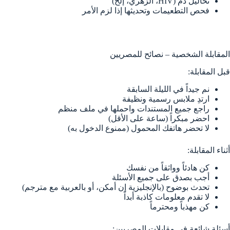
تحاليل دم (HIV، الزهري، إلخ)
فحص التطعيمات وتحديثها إذا لزم الأمر
المقابلة الشخصية – نصائح للمصريين
قبل المقابلة:
نم جيداً في الليلة السابقة
ارتدِ ملابس رسمية ونظيفة
راجع جميع المستندات واحملها في ملف منظم
احضر مبكراً (ساعة على الأقل)
لا تحضر هاتفك المحمول (ممنوع الدخول به)
أثناء المقابلة:
كن هادئاً وواثقاً من نفسك
أجب بصدق على جميع الأسئلة
تحدث بوضوح (بالإنجليزية إن أمكن، أو بالعربية مع مترجم)
لا تقدم معلومات كاذبة أبداً
كن مهذباً ومحترماً
أسئلة شائعة في مقابلات المصريين: