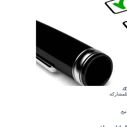
،
)
للمشاركة.
مج.