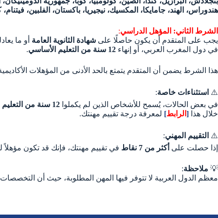
بنجلادش، البرازيل، كندا، الصين، كولومبيا، كوبا، جمهورية الدومينيكان، 
هندوراس، الهند، جامايكا، المكسيك، نيجيريا، باكستان، الفلبين، فيتنام، كو
الشرط الثاني: المؤهل الدراسي
:
يجب على المتقدم أن يكون حاصلًا على
شهادة الثانوية العامة
أو ما يعاد
في دول المغرب العربي، أو إنهاء
12 سنة من التعليم الأساسي
.
هذا الشرط يضمن أن المتقدم يتمتع بالحد الأدنى من المؤهلات الأكاديمية
⚠️
استثناءات خاصة
:
في بعض الحالات، يُسمح للأشخاص الذين لم يكملوا
12 سنة من التعليم الأساسي
خلال هذا
[
الرابط
]
لمعرفة درجة تقييم مهنتك.
⚠️
التقييم المهني
:
إذا حصلت على
أكثر من 7 نقاط
في تقييم مهنتك، فإنك قد تكون مؤهلاً 
💡
ملاحظة
:
معظم الدول العربية لا تتوفر فيها المهن المطلوبة، حيث أن التخصصات ا