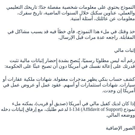
النموذج يحتوي على معلومات شخصية مفصلة جدًا: تاريخك التعليمي
والعملي، عناوين سكنك خلال السنوات الماضية، تاريخ سفرك،
معلومات عن عائلتك، أسئلة أمنية.
خذ وقتك في ملء هذا النموذج، فأي خطأ فيه قد يسبب مشاكل في
المقابلة. راجعه عدة مرات قبل الإرسال.
إثبات مالي
رغم أنه ليس مطلوبًا رسميًا، يُنصح بشدة إحضار إثباتات مالية تثبت
قدرتك على إعالة نفسك في أمريكا دون أن تصبح عبئًا على الحكومة:
كشف حساب بنكي يظهر مدخرات معقولة. شهادات ملكية عقارات أو
سيارات. شهادات استثمارات أو أسهم. عقود عمل أو عروض عمل في
أمريكا إن وجدت.
إذا كان لديك كفيل مالي في أمريكا (صديق أو قريب)، يمكنه ملء
نموذج I-134 (Affidavit of Support) لدعم طلبك، مع إرفاق إثباتات دخله
ووضعه المالي.
الصور الإضافية