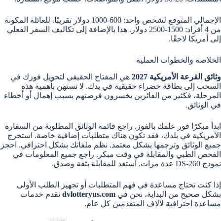
الإجمالي المتوقع لشخص واحد: 600-1000 دولار تقريبًا. للعائلة المكونة
من 4 أفراد: 1500-2500 دولار. هذا بالإضافة إلى تكاليف السفر الفعلي
إلى أمريكا لاحقًا.
الخلاصة والخطوات العملية
وثائق القرعة الأمريكية 2027
هي المفتاح الحقيقي لتحويل فوزك في
السحب إلى بطاقة خضراء حقيقية في يدك. لا تستهن بأهمية هذه
المرحلة، فكثير من الفائزين يخسرون فرصتهم بسبب إهمال أو أخطاء
في الوثائق.
ابدأ مبكرًا فور علمك بالفوز. راجع قائمة الوثائق المطلوبة من السفارة
الأمريكية في بلدك، فقد تكون هناك متطلبات إضافية خاصة. استخرج
جميع الوثائق وترجمها بشكل معتمد. نظم ملفاتك بشكل احترافي. احجز
الفحص الطبي والمقابلة في وقت مبكر. راجع جميع المعلومات في
نموذج DS-260 عدة مرات. استعد للمقابلة بثقة وصدق.
إذا كنت تحتاج مساعدة في فهم المتطلبات أو تجهيز الطلب الأولي
بشكل صحيح من البداية، نحن في
dvlotteryus.com
نقدم خدمات
مساعدة احترافية لآلاف المتقدمين كل عام.