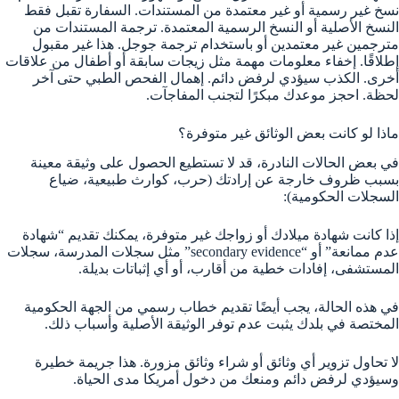
نسخ غير رسمية أو غير معتمدة من المستندات. السفارة تقبل فقط
النسخ الأصلية أو النسخ الرسمية المعتمدة. ترجمة المستندات من
مترجمين غير معتمدين أو باستخدام ترجمة جوجل. هذا غير مقبول
إطلاقًا. إخفاء معلومات مهمة مثل زيجات سابقة أو أطفال من علاقات
أخرى. الكذب سيؤدي لرفض دائم. إهمال الفحص الطبي حتى آخر
لحظة. احجز موعدك مبكرًا لتجنب المفاجآت.
ماذا لو كانت بعض الوثائق غير متوفرة؟
في بعض الحالات النادرة، قد لا تستطيع الحصول على وثيقة معينة
بسبب ظروف خارجة عن إرادتك (حرب، كوارث طبيعية، ضياع
السجلات الحكومية):
إذا كانت شهادة ميلادك أو زواجك غير متوفرة، يمكنك تقديم “شهادة
عدم ممانعة” أو “secondary evidence” مثل سجلات المدرسة، سجلات
المستشفى، إفادات خطية من أقارب، أو أي إثباتات بديلة.
في هذه الحالة، يجب أيضًا تقديم خطاب رسمي من الجهة الحكومية
المختصة في بلدك يثبت عدم توفر الوثيقة الأصلية وأسباب ذلك.
لا تحاول تزوير أي وثائق أو شراء وثائق مزورة. هذا جريمة خطيرة
وسيؤدي لرفض دائم ومنعك من دخول أمريكا مدى الحياة.