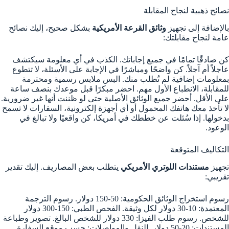
نصائح ذهبية لنجاح المقابلة
بالإضافة إلى تجهيز
وثائق القرعة الأمريكية
بشكل صحيح، إليك نصائح
عامة لنجاح مقابلتك:
كن صادقًا تمامًا في جميع إجاباتك. الكذب في أي معلومة سيكتشف
عاجلاً أم آجلاً. كن واضحًا ومباشرًا في الإجابة على الأسئلة، لا تتطوع
بمعلومات إضافية لم تُطلب منك. البس ملابس رسمية ومحترمة
للمقابلة، الانطباع الأول مهم. احضر مبكرًا قبل موعدك بنصف ساعة
على الأقل. أحضر جميع الوثائق الأصلية حتى لو ظننت أنها غير ضرورية.
لا تأخذ معك هاتفك المحمول أو أي أجهزة إلكترونية، السفارات لا تسمح
بدخولها. إذا سُئلت عن خططك في أمريكا، كن واقعيًا ولا تبالغ في
الوعود.
التكاليف المتوقعة
تجهيز
مستندات اللوتري الأمريكي
يتطلب بعض المصاريف. إليك تقدير
تقريبي:
رسوم استخراج الوثائق الحكومية: 50-150 دولار. رسوم الترجمة
المعتمدة: 10-30 دولار لكل وثيقة. الفحص الطبي: 150-300 دولار
للشخص. رسوم طلب الفيزا: 330 دولار للشخص البالغ. تصوير وطباعة
المستندات: 20-50 دولار. النقل والمواصلات: حسب موقع السفارة.