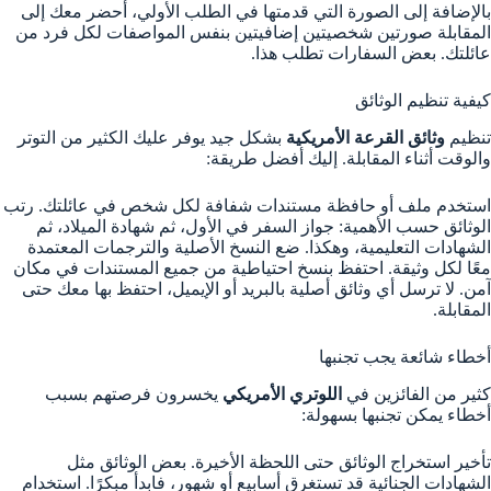
بالإضافة إلى الصورة التي قدمتها في الطلب الأولي، أحضر معك إلى
المقابلة صورتين شخصيتين إضافيتين بنفس المواصفات لكل فرد من
عائلتك. بعض السفارات تطلب هذا.
كيفية تنظيم الوثائق
تنظيم
وثائق القرعة الأمريكية
بشكل جيد يوفر عليك الكثير من التوتر
والوقت أثناء المقابلة. إليك أفضل طريقة:
استخدم ملف أو حافظة مستندات شفافة لكل شخص في عائلتك. رتب
الوثائق حسب الأهمية: جواز السفر في الأول، ثم شهادة الميلاد، ثم
الشهادات التعليمية، وهكذا. ضع النسخ الأصلية والترجمات المعتمدة
معًا لكل وثيقة. احتفظ بنسخ احتياطية من جميع المستندات في مكان
آمن. لا ترسل أي وثائق أصلية بالبريد أو الإيميل، احتفظ بها معك حتى
المقابلة.
أخطاء شائعة يجب تجنبها
كثير من الفائزين في
اللوتري الأمريكي
يخسرون فرصتهم بسبب
أخطاء يمكن تجنبها بسهولة:
تأخير استخراج الوثائق حتى اللحظة الأخيرة. بعض الوثائق مثل
الشهادات الجنائية قد تستغرق أسابيع أو شهور، فابدأ مبكرًا. استخدام