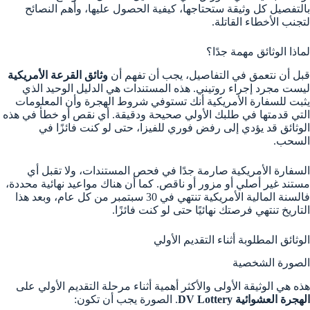
بالتفصيل كل وثيقة ستحتاجها، كيفية الحصول عليها، وأهم النصائح
لتجنب الأخطاء القاتلة.
لماذا الوثائق مهمة جدًا؟
قبل أن نتعمق في التفاصيل، يجب أن تفهم أن
وثائق القرعة الأمريكية
ليست مجرد إجراء روتيني. هذه المستندات هي الدليل الوحيد الذي
يثبت للسفارة الأمريكية أنك تستوفي شروط الهجرة وأن المعلومات
التي قدمتها في طلبك الأولي صحيحة ودقيقة. أي نقص أو خطأ في هذه
الوثائق قد يؤدي إلى رفض فوري للفيزا، حتى لو كنت فائزًا في
السحب.
السفارة الأمريكية صارمة جدًا في فحص المستندات، ولا تقبل أي
مستند غير أصلي أو مزور أو ناقص. كما أن هناك مواعيد نهائية محددة،
فالسنة المالية الأمريكية تنتهي في 30 سبتمبر من كل عام، وبعد هذا
التاريخ تنتهي فرصتك نهائيًا حتى لو كنت فائزًا.
الوثائق المطلوبة أثناء التقديم الأولي
الصورة الشخصية
هذه هي الوثيقة الأولى والأكثر أهمية أثناء مرحلة التقديم الأولي على
الهجرة العشوائية DV Lottery
. الصورة يجب أن تكون: