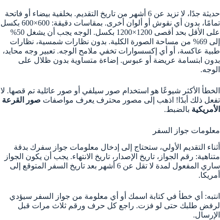
حديثة جدًا، لا تزيد عن 6 أشهر من تاريخ التقديم. بخلفية بيضاء أو فاتحة
تمامًا، بدون أي نقوش أو ألوان أخرى. بمقاسات دقيقة: 600×600 بكسل
على الأقل بحد أقصى 1200×1200 بكسل. الوجه يجب أن يشغل 50%
إلى 69% من مساحة الصورة الكلية. بدون نظارات شمسية، نظارات
طبية عاكسة، أو أي إكسسوارات تخفي ملامح الوجه. تعبير وجه محايد،
بدون ابتسامة عريضة أو عبوس. إضاءة متساوية بدون ظلال على
الوجه.
الخطأ الأكثر شيوعًا هو استخدام صور سيلفي أو صور عائلية تم قصها. لا
تفعل ذلك أبدًا! اذهب إلى مصور محترف يعرف مواصفات
صور القرعة
الأمريكية
بالضبط.
معلومات جواز السفر
أثناء التقديم الأولي، ستحتاج إلى إدخال معلومات جواز سفرك بدقة
متناهية: رقم الجواز، تاريخ الإصدار، تاريخ الانتهاء. يجب أن يكون الجواز
ساري المفعول لمدة لا تقل عن 6 أشهر بعد تاريخ السفر المتوقع إلى
أمريكا.
انتبه: أي خطأ في كتابة اسمك أو أي معلومة من جواز السفر سيؤدي
لرفض طلبك حتى لو فزت. راجع كل حرف ورقم ثلاث مرات قبل
الإرسال.