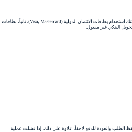
لدفع رسوم التسجيل القرعة الأمريكية، هناك عدة خيارات إلكترونية. بشكل أساسي، الدفع يتم عبر الإنترنت فقط أثناء ملء الاستمارة. أولاً، يمكنك استخدام بطاقات الائتمان الدولية (Visa, Mastercard). ثانياً، بطاقات
فظ الطلب والعودة للدفع لاحقاً. علاوة على ذلك، إذا فشلت عملية