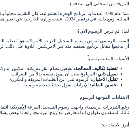
التاريخ: من المجاني إلى المدفوع
منذ عام 1990 عندما بدأ برنامج الهجرة العشوائية، كان التقد
المالية. ومع ذلك، في نوفمبر 2024، أعلنت وزارة الخارجية عن تغيير هذه السياسة. نتيجة لذلك، أصبحت رسوم التسجيل القرعة الأمريكية واقعاً جديداً يجب التعامل معه.
لماذا تم فرض الرسوم الآن؟
السبب الرسمي لفرض رسوم التسجيل القرعة الأمريكية هو “تغطية التكاليف
أن يدفعوا مقابل برنامج يستفيد منه غير الأمريكيين. علاوة على ذلك، ال
الأسباب المعلنة رسمياً:
تغطية تكاليف المعالجة:
تشغيل نظام القرعة يكلف ملايين الدولار
تمويل ذاتي:
البرنامج يجب أن يمول نفسه بدلاً من الضرائب
تقليل الاحتيال:
الرسوم تثني عن الطلبات المزيفة والمكررة
تحسين النظام:
الإيرادات تمول تحديثات تقنية وأمنية
الانتقادات الموجهة للرسوم
رغم التبريرات الرسمية، واجهت رسوم التسجيل القرعة الأمريكية انتقادات
ثالثاً، المنتقدون يقولون إنها تتعارض مع روح البرنامج. رابعاً، البعض 
أبرز الانتقادات: