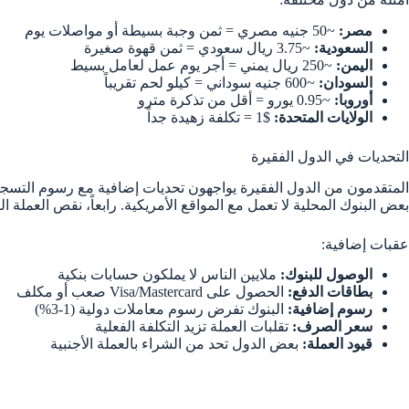
مصر:
~50 جنيه مصري = ثمن وجبة بسيطة أو مواصلات يوم
السعودية:
~3.75 ريال سعودي = ثمن قهوة صغيرة
اليمن:
~250 ريال يمني = أجر يوم عمل لعامل بسيط
السودان:
~600 جنيه سوداني = كيلو لحم تقريباً
أوروبا:
~0.95 يورو = أقل من تذكرة مترو
الولايات المتحدة:
$1 = تكلفة زهيدة جداً
التحديات في الدول الفقيرة
المتقدمون من الدول الفقيرة يواجهون تحديات إضافية مع رسوم التسجيل الق
بعض البنوك المحلية لا تعمل مع المواقع الأمريكية. رابعاً، نقص العملة
عقبات إضافية:
الوصول للبنوك:
ملايين الناس لا يملكون حسابات بنكية
بطاقات الدفع:
الحصول على Visa/Mastercard صعب أو مكلف
رسوم إضافية:
البنوك تفرض رسوم معاملات دولية (1-3%)
سعر الصرف:
تقلبات العملة تزيد التكلفة الفعلية
قيود العملة:
بعض الدول تحد من الشراء بالعملة الأجنبية