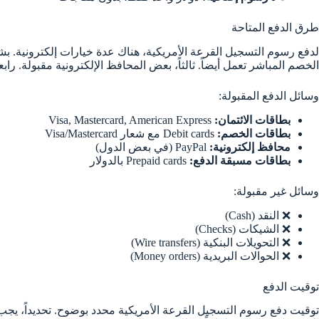
طرق الدفع المتاحة
الخصم المباشر تعمل أيضاً. ثالثاً، بعض المحافظ الإلكترونية مقبولة. رابعاً، PayPal قد يكون متاحاً في بعض البلدان. ومع ذلك، الدفع النقدي أو التحويل البنكي غير م
وسائل الدفع المقبولة:
بطاقات الائتمان:
Visa, Mastercard, American Express
بطاقات الخصم:
Debit cards مع شعار Visa/Mastercard
محافظ إلكترونية:
PayPal (في بعض الدول)
بطاقات مسبقة الدفع:
Prepaid cards بالدولار
وسائل غير مقبولة:
❌ النقد (Cash)
❌ الشيكات (Checks)
❌ التحويلات البنكية (Wire transfers)
❌ الحوالات البريدية (Money orders)
توقيت الدفع
توقيت دفع رسوم التسجيل القرعة الأمريكية محدد بوضوح. تحديداً، يجب ا