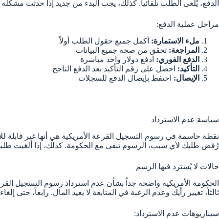
الدفع، يُلغى الطلب تلقائياً. كذلك، يجب البدء من جديد إذا حدثت مشكلة 
مراحل عملية الدفع:
ملء الاستمارة:
أكمل جميع حقول الطلب أولاً
المراجعة:
تحقق من صحة جميع البيانات
الدفع الفوري:
ادفع دولار واحد مباشرة
التأكيد:
احصل على رقم التأكيد بعد الدفع الناجح
الإيصال:
احتفظ بإيصال الدفع للسجلات
سياسة عدم الاسترداد
نقطة حاسمة في رسوم التسجيل القرعة الأمريكية هي أنها غير قابلة للاست
رُفض طلبك لأي سبب، الرسوم تبقى مع الحكومة. كذلك، إذا ألغيت طلبك ب
حالات لا يُسترد فيها الرسم
الحكومة الأمريكية واضحة جداً بشأن عدم استرداد رسوم التسجيل القرعة ا
ثالثاً، تغيير رأيك وعدم الرغبة في المتابعة لا يعيد المال. رابعاً، حتى إلغ
سيناريوهات عدم الاسترداد: